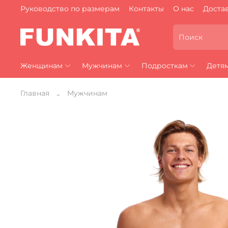
Руководство по размерам
Контакты
О нас
Достав
Женщинам
Мужчинам
Подросткам
Детя
Главная
Мужчинам