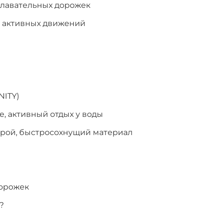
плавательных дорожек
я активных движений
NITY)
е, активный отдых у воды
крой, быстросохнущий материал
дорожек
?