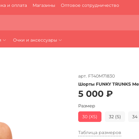
ка и оплата
Магазины
Оптовое сотрудничество
м
Очки и аксессуары
арт.
FT40M71830
Шорты FUNKY TRUNKS Men'
5 000 ₽
Размер
30 (XS)
32 (S)
34 
Таблица размеров