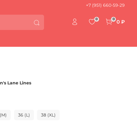
+7 (951) 660-59-29
0
0
0 ₽
s Lane Lines
(M)
36 (L)
38 (XL)