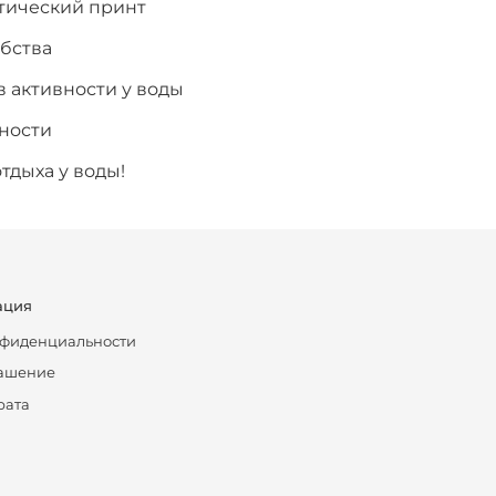
тический принт
бства
в активности у воды
чности
тдыха у воды!
ация
нфиденциальности
лашение
рата