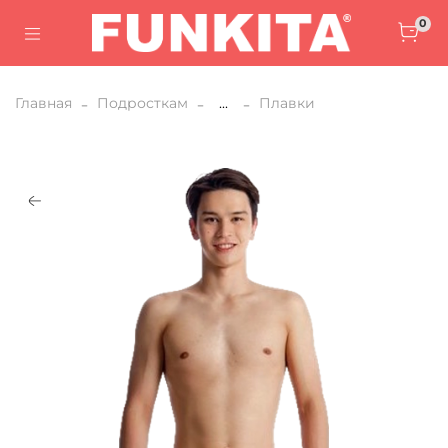
0
Главная
Подросткам
...
Плавки