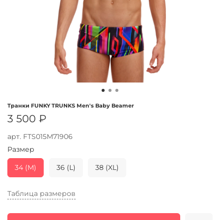
Транки FUNKY TRUNKS Men's Baby Beamer
3 500 ₽
арт.
FTS015M71906
Размер
34 (M)
36 (L)
38 (XL)
Таблица размеров