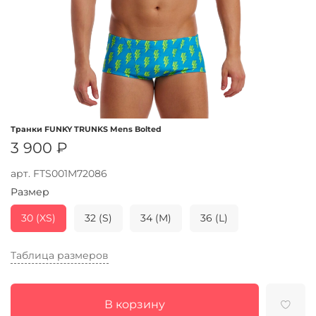
Транки FUNKY TRUNKS Mens Bolted
3 900 ₽
арт.
FTS001M72086
Размер
30 (XS)
32 (S)
34 (M)
36 (L)
Таблица размеров
В корзину