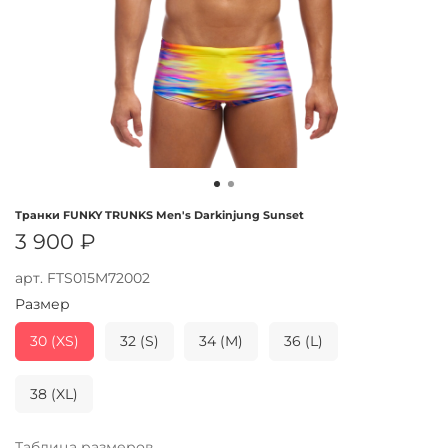
Транки FUNKY TRUNKS Men's Darkinjung Sunset
3 900 ₽
арт.
FTS015M72002
Размер
30 (XS)
32 (S)
34 (M)
36 (L)
38 (XL)
Таблица размеров