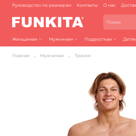
Руководство по размерам
Контакты
О нас
Достав
Женщинам
Мужчинам
Подросткам
Детя
Главная
Мужчинам
Транки