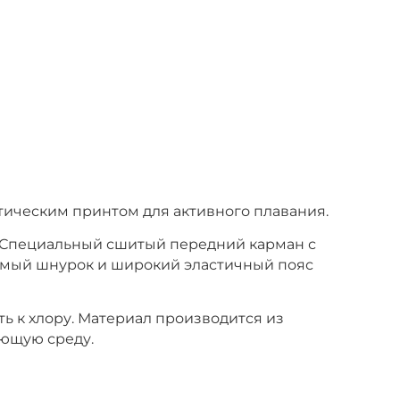
тическим принтом для активного плавания.
. Специальный сшитый передний карман с
емый шнурок и широкий эластичный пояс
ь к хлору. Материал производится из
ающую среду.