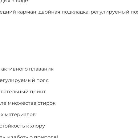
тдых в воде
едний карман, двойная подкладка, регулируемый по
 активного плавания
регулируемый пояс
авательный принт
сле множества стирок
ых материалов
тойкость к хлору
ль и заботу о природе!