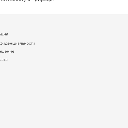
ация
нфиденциальности
лашение
рата