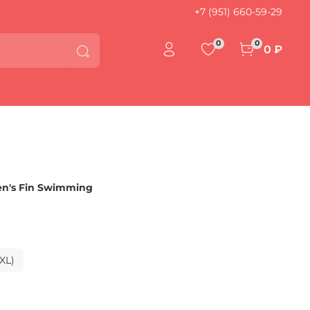
+7 (951) 660-59-29
0
0
0 ₽
n's Fin Swimming
(XL)