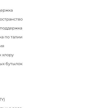
держка
остранство
 поддержка
а по талии
ия
к хлору
ых бутылок
TY)