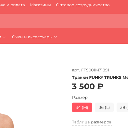
ка и оплата
Магазины
Оптовое сотрудничество
м
Очки и аксессуары
арт.
FTS001M71891
Транки FUNKY TRUNKS Me
3 500 ₽
Размер
34 (M)
36 (L)
38 
Таблица размеров