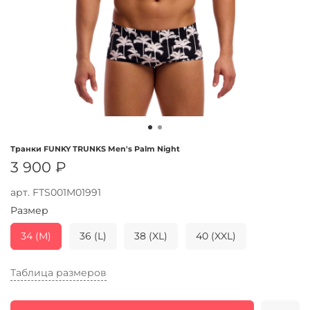
Транки FUNKY TRUNKS Men's Palm Night
3 900 ₽
арт.
FTS001M01991
Размер
34 (M)
36 (L)
38 (XL)
40 (XXL)
Таблица размеров