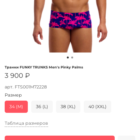
Транки FUNKY TRUNKS Men's Pinky Palms
3 900 ₽
арт.
FTS001M72228
Размер
34 (M)
36 (L)
38 (XL)
40 (XXL)
Таблица размеров