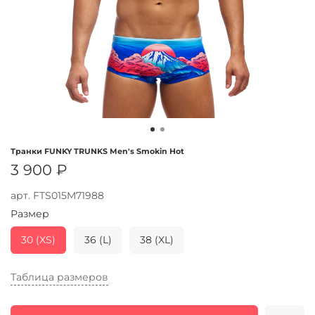
Транки FUNKY TRUNKS Men's Smokin Hot
3 900 ₽
арт.
FTS015M71988
Размер
30 (XS)
36 (L)
38 (XL)
Таблица размеров