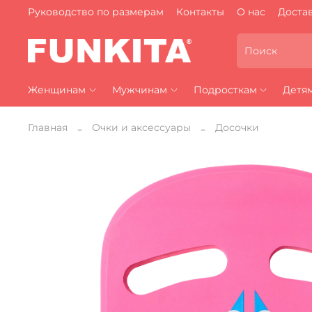
Руководство по размерам
Контакты
О нас
Достав
Женщинам
Мужчинам
Подросткам
Детя
Главная
Очки и аксессуары
Досочки