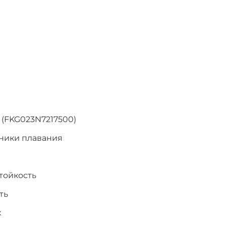
 (FKG023N7217500)
хники плавания
тойкость
ть
х