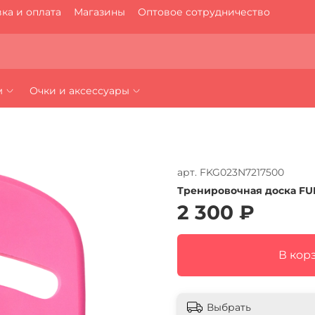
ка и оплата
Магазины
Оптовое сотрудничество
м
Очки и аксессуары
арт.
FKG023N7217500
Тренировочная доска FU
2 300 ₽
В кор
Выбрать