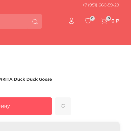
+7 (951) 660-59-29
0
0
0 ₽
NKITA Duck Duck Goose
зину