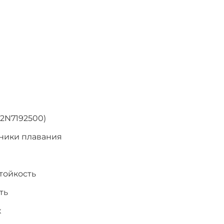
2N7192500)
хники плавания
тойкость
ть
х