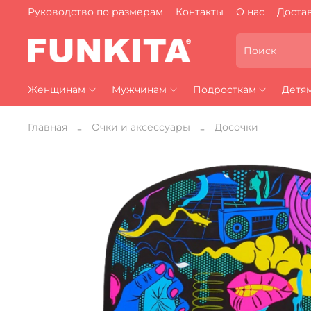
Руководство по размерам
Контакты
О нас
Достав
Женщинам
Мужчинам
Подросткам
Детя
Главная
Очки и аксессуары
Досочки